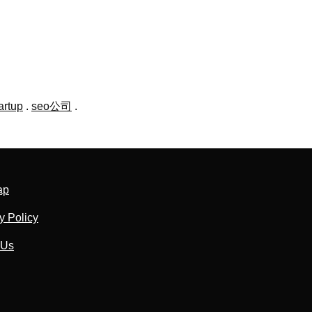
artup
.
seo公司
.
ap
y Policy
 Us