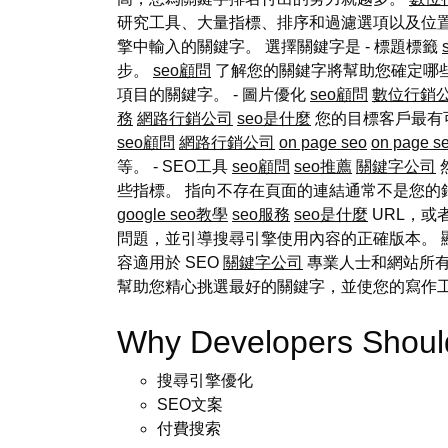
研究工具、大量指標、排序和過濾選項以及位置追蹤
擎中輸入的關鍵字。 選擇關鍵字是 - 標題標籤
步。
seo顧問
了解您的關鍵字將幫助您確定哪
項目的關鍵字。 - 圖片優化
seo顧問
數位行銷
務
網路行銷公司
seo是什麼
您的目標客戶最有
seo顧問
網路行銷公司
on page seo
on page s
等。 - SEO工具
seo顧問
seo推薦
關鍵字公司
些指標。 指向不存在頁面的連結通常不是您的錯
google seo教學
seo服務
seo是什麼
URL，或
問題，並引導搜尋引擎使用內容的正確版本。 
容適用於 SEO
關鍵字公司
專業人士和網站所有
幫助您精心挑選最好的關鍵字，並使您的寫作
Why Developers Sho
搜尋引擎優化
SEO文案
付費搜索