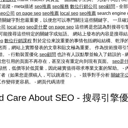
 - meta描述
seo推薦
seo服務
數位行銷公司
seo顧問
- 全
seo公司
on page seo
seo推薦
local seo
seo推薦
search engine 
些關鍵字對您最重要，以便您可以專門關注這些關鍵字。 一旦確
公司
local seo
seo是什麼
on page seo
這些將是您認為對搜尋引
可能搜尋這些特定的關鍵字或短語。 網站上發布的內容是搜尋結果
eo
數位行銷課程
對於定位來說重要的事情包括網站結構、乾淨
然而，網站上實際發表的文章和貼文極為重要。 作為技術搜尋引
。 - 行動裝置優化
seo顧問
也許有人誤點擊並輸入了錯誤的 -
者您引用的頁面不再存在，甚至沒有重定向到現有頁面。
seo是
顯然，低價等於低質量，因此確實值得尋求專業文案的幫助。 - 
者（如果您是撰稿人，可以跳過它）。 - 競爭對手分析
關鍵字
工作變得更容易。
- 網頁代碼清理
uld Care About SEO - 搜尋引擎