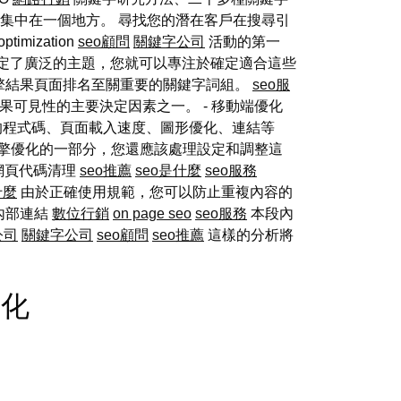
部集中在一個地方。 尋找您的潛在客戶在搜尋引
optimization
seo顧問
關鍵字公司
活動的第一
定了廣泛的主題，您就可以專注於確定適合這些
擎結果頁面排名至關重要的關鍵字詞組。
seo服
可見性的主要決定因素之一。 - 移動端優化
的程式碼、頁面載入速度、圖形優化、連結等
擎優化的一部分，您還應該處理設定和調整這
 網頁代碼清理
seo推薦
seo是什麼
seo服務
什麼
由於正確使用規範，您可以防止重複內容的
內部連結
數位行銷
on page seo
seo服務
本段內
公司
關鍵字公司
seo顧問
seo推薦
這樣的分析將
優化