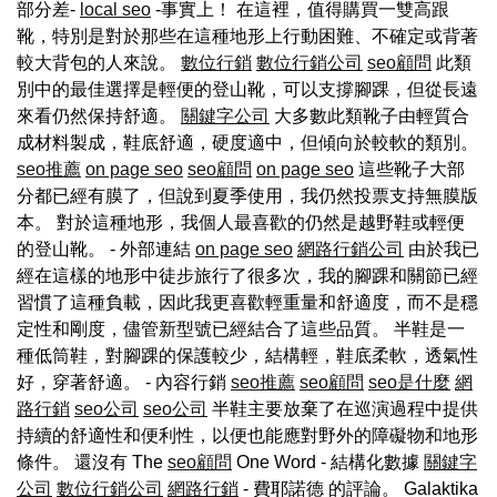
部分差-
local seo
-事實上！ 在這裡，值得購買一雙高跟
靴，特別是對於那些在這種地形上行動困難、不確定或背著
較大背包的人來說。
數位行銷
數位行銷公司
seo顧問
此類
別中的最佳選擇是輕便的登山靴，可以支撐腳踝，但從長遠
來看仍然保持舒適。
關鍵字公司
大多數此類靴子由輕質合
成材料製成，鞋底舒適，硬度適中，但傾向於較軟的類別。
seo推薦
on page seo
seo顧問
on page seo
這些靴子大部
分都已經有膜了，但說到夏季使用，我仍然投票支持無膜版
本。 對於這種地形，我個人最喜歡的仍然是越野鞋或輕便
的登山靴。 - 外部連結
on page seo
網路行銷公司
由於我已
經在這樣的地形中徒步旅行了很多次，我的腳踝和關節已經
習慣了這種負載，因此我更喜歡輕重量和舒適度，而不是穩
定性和剛度，儘管新型號已經結合了這些品質。 半鞋是一
種低筒鞋，對腳踝的保護較少，結構輕，鞋底柔軟，透氣性
好，穿著舒適。 - 內容行銷
seo推薦
seo顧問
seo是什麼
網
路行銷
seo公司
seo公司
半鞋主要放棄了在巡演過程中提供
持續的舒適性和便利性，以便也能應對野外的障礙物和地形
條件。 還沒有 The
seo顧問
One Word - 結構化數據
關鍵字
公司
數位行銷公司
網路行銷
- 費耶諾德 的評論。 Galaktika