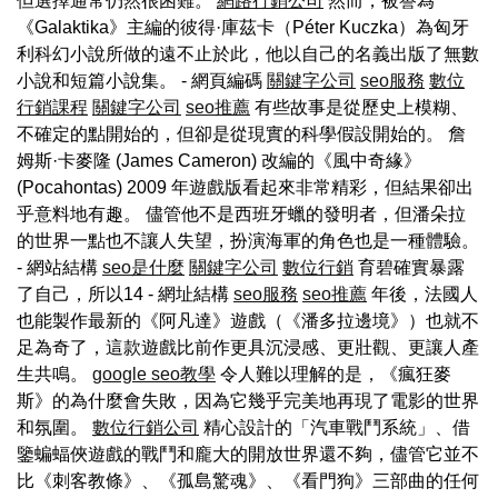
但選擇通常仍然很困難。
網路行銷公司
然而，被譽為
《Galaktika》主編的彼得·庫茲卡（Péter Kuczka）為匈牙
利科幻小說所做的遠不止於此，他以自己的名義出版了無數
小說和短篇小說集。 - 網頁編碼
關鍵字公司
seo服務
數位
行銷課程
關鍵字公司
seo推薦
有些故事是從歷史上模糊、
不確定的點開始的，但卻是從現實的科學假設開始的。 詹
姆斯·卡麥隆 (James Cameron) 改編的《風中奇緣》
(Pocahontas) 2009 年遊戲版看起來非常精彩，但結果卻出
乎意料地有趣。 儘管他不是西班牙蠟的發明者，但潘朵拉
的世界一點也不讓人失望，扮演海軍的角色也是一種體驗。
- 網站結構
seo是什麼
關鍵字公司
數位行銷
育碧確實暴露
了自己，所以14 - 網址結構
seo服務
seo推薦
年後，法國人
也能製作最新的《阿凡達》遊戲（《潘多拉邊境》）也就不
足為奇了，這款遊戲比前作更具沉浸感、更壯觀、更讓人產
生共鳴。
google seo教學
令人難以理解的是，《瘋狂麥
斯》的為什麼會失敗，因為它幾乎完美地再現了電影的世界
和氛圍。
數位行銷公司
精心設計的「汽車戰鬥系統」、借
鑒蝙蝠俠遊戲的戰鬥和龐大的開放世界還不夠，儘管它並不
比《刺客教條》、《孤島驚魂》、《看門狗》三部曲的任何