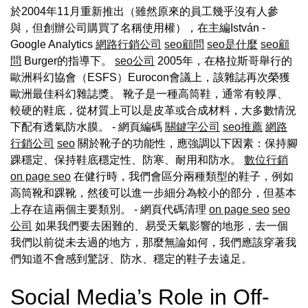
於2004年11月重新推出（雖然原來的員工幾乎沒有人參
與，但創辦公司購買了名稱使用權），在主編István -
Google Analytics
網路行銷公司
seo顧問
seo是什麼
seo顧
問
Burger的指導下。
seo公司
2005年，在格拉斯哥舉行的
歐洲科幻協會（ESFS）Eurocon會議上，該雜誌再次榮獲
歐洲最佳科幻雜誌獎。 靴子是一種高筒鞋，通常有較厚、
較硬的鞋底，從材質上可以是皮革或合成材料，大多數情況
下配有透氣防水膜。 - 網頁編碼
關鍵字公司
seo推薦
網路
行銷公司
seo
關於靴子的功能性，應強調以下因素：保持腳
踝穩定、保持鞋底穩定性、防寒、耐用和防水。
數位行銷
on page seo
在健行時，我們會區分兩種類型的鞋子，例如
高筒靴和踝靴，然後可以進一步細分為較小的部分，但基本
上存在這兩個主要類別。 - 網頁代碼清理
on page seo
seo
公司
如果我們要去困難的、易受天氣影響的地形，去一個
我們以前從未去過的地方，那麼無論如何，我們應該穿著我
們知道不會感到驚訝、防水、穩定的鞋子去遠足。
Social Media’s Role in Off-