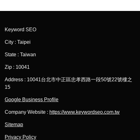
Keyword SEO
City : Taipei
State : Taiwan
Zip : 10041
Address : 10041台北市中正區忠孝西路一段50號22號樓之
15
Google Business Profile
Company Website :
https://www.keywordseo.com.tw
Sitemap
Privacy Policy