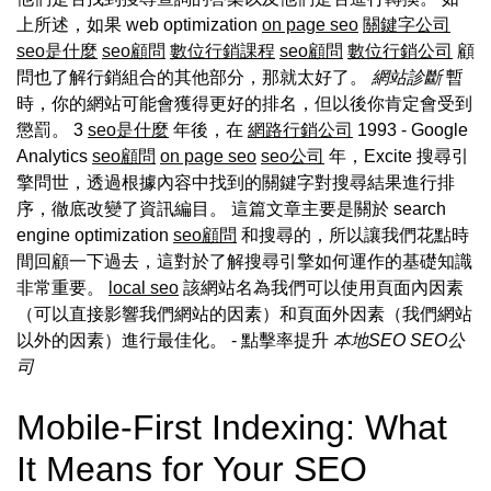
上所述，如果 web optimization
on page seo
關鍵字公司
seo是什麼
seo顧問
數位行銷課程
seo顧問
數位行銷公司
顧
問也了解行銷組合的其他部分，那就太好了。
網站診斷
暫
時，你的網站可能會獲得更好的排名，但以後你肯定會受到
懲罰。 3
seo是什麼
年後，在
網路行銷公司
1993 - Google
Analytics
seo顧問
on page seo
seo公司
年，Excite 搜尋引
擎問世，透過根據內容中找到的關鍵字對搜尋結果進行排
序，徹底改變了資訊編目。 這篇文章主要是關於 search
engine optimization
seo顧問
和搜尋的，所以讓我們花點時
間回顧一下過去，這對於了解搜尋引擎如何運作的基礎知識
非常重要。
local seo
該網站名為我們可以使用頁面內因素
（可以直接影響我們網站的因素）和頁面外因素（我們網站
以外的因素）進行最佳化。
- 點擊率提升
本地SEO
SEO公
司
Mobile-First Indexing: What
It Means for Your SEO