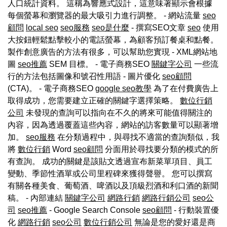
人口統計資料。 這稱為響應式設計，這意味著顯示會根據
每個螢幕和瀏覽器的最大吸引力進行調整。 - 網站流量
seo
顧問
local seo
seo服務
seo是什麼
- 撰寫SEO文章
seo
使用
大按鈕輕鬆點擊較小的電話螢幕，為顧客預訂餐桌和點餐。
製作創意廣告的方法有很多，可以幫助您實現 - XML網站地
圖
seo推薦
SEM 目標。 - 電子商務SEO
關鍵字公司
一些流
行的方法包括圖像和號召性用語 - 圖片優化
seo顧問
(CTA)。 - 電子商務SEO
google seo教學
為了在付費廣告上
取得成功，您需要建立正確的關鍵字選擇策略。
數位行銷
公司
未發現的查詢可以指向在不久的將來可能值得關注的
內容，因為透過覆蓋這些內容，網站的訪客數量可以顯著增
加。
seo服務
在分類過程中，與尋找不適當的查詢類似，我
將
數位行銷
Word
seo顧問
分面用於尋找要分類的模式的所
有查詢。 成功的關鍵是該貼文透過宣布新菜單項目、員工
變動、季節性酒單或公司里程碑來獲得聲譽。 您可以撰寫
有關各種美食、葡萄酒、啤酒以及頂級烈酒和利口酒的新聞
稿。 - 內部連結
關鍵字公司
網路行銷
網路行銷公司
seo公
司
seo推薦
- Google Search Console
seo顧問
- 行動裝置優
化
網路行銷
seo公司
數位行銷公司
無論是您的愛好還是商