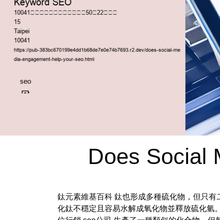
Does Social
鈦元素維基百科 鈦也形成多種硫化物，但只有二硫
化鈦不穩定且容易水解成氧化物並釋放硫化氫。 大約在同一時間