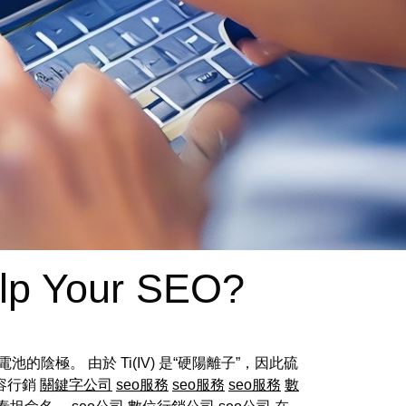
lp Your SEO?
極。 由於 Ti(IV) 是“硬陽離子”，因此硫
內容行銷
關鍵字公司
seo服務
seo服務
seo服務
數