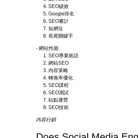
SEO績效
Google排名
SEO審計
短網址
長尾關鍵字
- 網站性能
SEO專業術語
網站SEO
內容策略
轉換率優化
SEO課程
SEO測試
站點運營
SEO技術
內容行銷
Does Social Media E