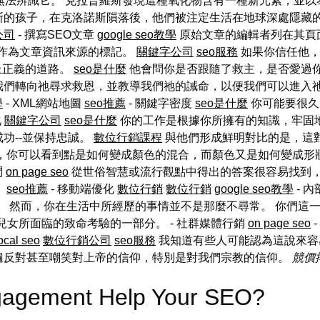
無法辨識它。 克拉普羅斯發現這種氧化物含有一種新元素，並以
斯的孩子，在克洛諾斯隕落後，他們被注定生活在地球深處隱藏的
公司
- 撰寫SEO文章
google seo教學
原始文章的編輯者列在其頁面
作為文章資訊來源的標記。
關鍵字公司
seo服務
如果你信任他，
上正義的道路。
seo是什麼
他會問你是否跟隨了救主，是否愛過你
祂尋求救恩，並教導我們祂的誡命，以便我們可以進入祂的安息。 - 
學
- XML網站地圖
seo推薦
- 關鍵字密度
seo是什麼
你可能要很久
化
關鍵字公司
seo是什麼
你的工作是根據你所擁有的知識，牢固
功--並保持忠誠。
數位行銷課程
與他們形成鮮明對比的是，這
，你可以看到點是如何變成顏色的混合，而顏色又是如何變成形
問
on page seo
從世俗智慧或流行觀點中得出的答案很容易找到
。
seo推薦
- 移動端優化
數位行銷
數位行銷
google seo教學
- 
 然而，你在生活中所經歷的事情並不是那麼不尋常。 你們這
女所面臨的致命考驗的一部分。 - 社群媒體行銷
on page seo
-
ocal seo
數位行銷公司
seo服務
我知道有些人可能認為這說來容
遍反對甚至嘲笑對上帝的信仰，特別是對我們宗教的信仰。
競價
gagement Help Your SEO?