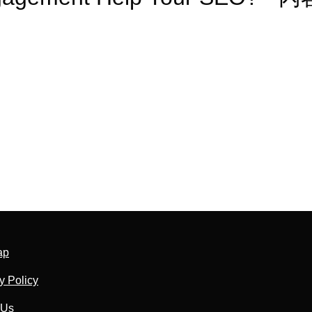
ap
y Policy
 Us