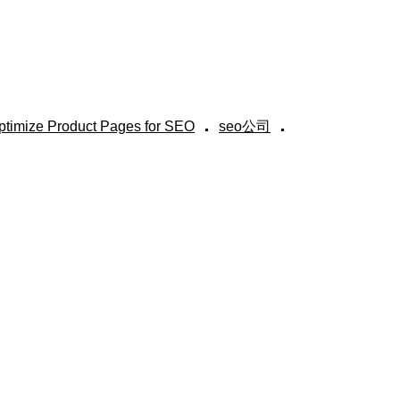
.
.
ptimize Product Pages for SEO
seo公司