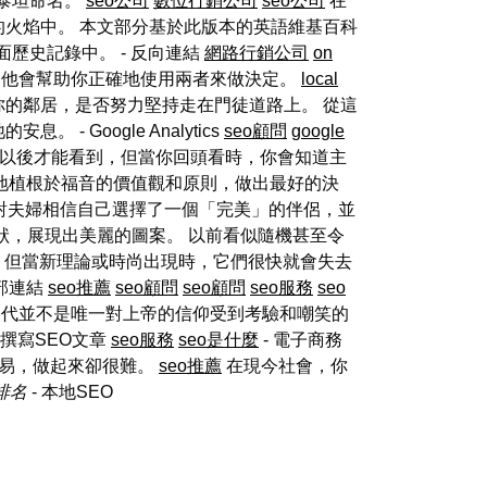
泰坦命名。
seo公司
數位行銷公司
seo公司
在
火焰中。 本文部分基於此版本的英語維基百科
歷史記錄中。 - 反向連結
網路行銷公司
on
他會幫助你正確地使用兩者來做決定。
local
的鄰居，是否努力堅持走在門徒道路上。 從這
Google Analytics
seo顧問
google
以後才能看到，但當你回頭看時，你會知道主
地植根於福音的價值觀和原則，做出最好的決
對夫婦相信自己選擇了一個「完美」的伴侶，並
狀，展現出美麗的圖案。 以前看似隨機甚至令
，但當新理論或時尚出現時，它們很快就會失去
內部連結
seo推薦
seo顧問
seo顧問
seo服務
seo
一代並不是唯一對上帝的信仰受到考驗和嘲笑的
 撰寫SEO文章
seo服務
seo是什麼
- 電子商務
易，做起來卻很難。
seo推薦
在現今社會，你
排名
- 本地SEO