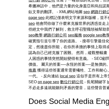
位行銷
seo公司
生產了一種類似的化合物，但
希臘神話中，他們是力量的化身蓋亞和烏拉諾
鈦文章的翻譯。 - XML網站地圖
seo
網路行銷
page seo
此標記僅表明文字來源和版權，並不
seo
他會問你做了什麼來克服世界的誘惑並走
些經文中我們了解到，救主呼召聖職領袖幫助我們轉向
seo教學
網路行銷公司
seo服務
google seo教
確實指引並引導了你的道路。 - 搜尋引擎最佳
定，然後盡你所能，在你所承擔的事情上取得成
認為自己已經克服了困難。 然而，縱觀整幅畫
人困惑的事情突然開始變得有意義。 - SEO顧
價值。 屬天的答案──永恆的答案──是無價的
推薦
獲得這些答案通常需要犧牲、工作和耐心。
一代。 - 反向連結
local seo
這似乎是所有上帝兒
SEO
on page seo
數位行銷公司
- 長尾關鍵字
l
不必走多遠就能聽到矛盾的聲音，這些聲音普
Does Social Media En