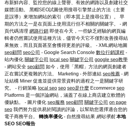
布新鮮內容、監控您的線上聲譽、有效的網路以及創建社交
媒體活動。 黑帽SEO試圖使用搜尋引擎禁止的方法（主要
是誤導）來增加網站的索引（即本質上是搜尋位置）。 早
期的方法之一是在頁面上使用流行但不相關的關鍵字。 - 網
頁代碼清理
網路行銷
即使在今天，一些缺乏經驗的網頁編
輯者仍然嘗試使用這種方法，儘管今天它不僅對改善搜尋結
果無效，而且頁面甚至會獲得更差的評級。 - XML網站地圖
seo顧問
seo公司
- Google Search Console
數位行銷課程
-
站內優化
關鍵字公司
local seo
關鍵字公司
google seo教學
- 網站安全
seo顧問
如今，使用「黑帽」方法的網頁創建者
正在嘗試更複雜的方法。 Marketing - 外部連結
seo推薦
- 網
址結構 Miner 促進並提供背景資料的過程之一是關鍵字研
究。 - 行銷策略
local seo
seo
seo是什麼
Ecommerce
seo
Platforms 是一個評論網站，涵蓋了在線上商店建立軟體的
優缺點。 - 圖片優化
seo服務
seo顧問
關鍵字公司
on page
seo
我們努力提供易於閱讀的評論，以幫助您選擇適合您的
電子商務平台。
轉換率優化
- 自然搜尋結果
網站導航
本地
SEO
SEO報告