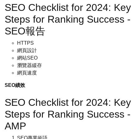
SEO Checklist for 2024: Key
Steps for Ranking Success -
SEO報告
HTTPS
網頁設計
網站SEO
瀏覽器緩存
網頁速度
SEO績效
SEO Checklist for 2024: Key
Steps for Ranking Success -
AMP
SEO專業術語