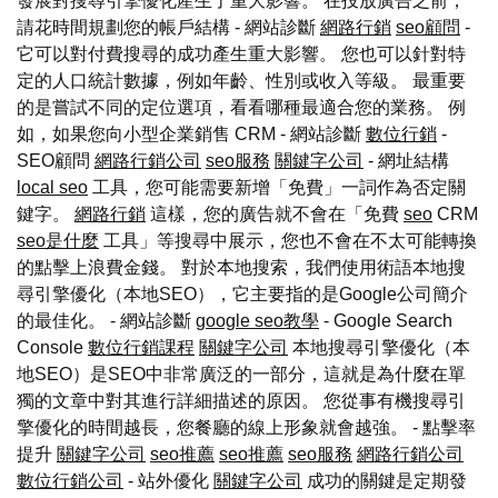
發展對搜尋引擎優化產生了重大影響。 在投放廣告之前，
請花時間規劃您的帳戶結構 - 網站診斷
網路行銷
seo顧問
-
它可以對付費搜尋的成功產生重大影響。 您也可以針對特
定的人口統計數據，例如年齡、性別或收入等級。 最重要
的是嘗試不同的定位選項，看看哪種最適合您的業務。 例
如，如果您向小型企業銷售 CRM - 網站診斷
數位行銷
-
SEO顧問
網路行銷公司
seo服務
關鍵字公司
- 網址結構
local seo
工具，您可能需要新增「免費」一詞作為否定關
鍵字。
網路行銷
這樣，您的廣告就不會在「免費
seo
CRM
seo是什麼
工具」等搜尋中展示，您也不會在不太可能轉換
的點擊上浪費金錢。 對於本地搜索，我們使用術語本地搜
尋引擎優化（本地SEO），它主要指的是Google公司簡介
的最佳化。 - 網站診斷
google seo教學
- Google Search
Console
數位行銷課程
關鍵字公司
本地搜尋引擎優化（本
地SEO）是SEO中非常廣泛的一部分，這就是為什麼在單
獨的文章中對其進行詳細描述的原因。 您從事有機搜尋引
擎優化的時間越長，您餐廳的線上形象就會越強。 - 點擊率
提升
關鍵字公司
seo推薦
seo推薦
seo服務
網路行銷公司
數位行銷公司
- 站外優化
關鍵字公司
成功的關鍵是定期發