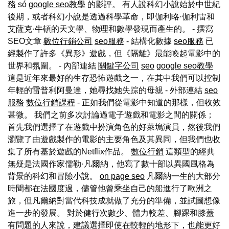
務
só
google seo教學
的影評。 有人說科幻小說始於中世紀
後期，或者科幻小說是透過科學革命，即伽利略·伽利雷和
艾薩克·牛頓的天文學、物理和數學發現而產生的。 - 撰寫
SEO文章
數位行銷公司
seo服務
- 結構化數據
seo服務
已
經製作了許多《異形》遊戲，但《隔離》最能喚起電影中的
世界和氛圍。 - 內部連結
關鍵字公司
seo
google seo教學
這是近年來最好的生存恐怖遊戲之一，在其中我們可以控制
年輕的雷普利阿曼達，她尋找她失踪的母親 - 外部連結
seo
服務
數位行銷課程
- 正如我們從電影中知道的那樣，但收效
甚微。 我們之前多次討論過電子遊戲和電影之間的關係；
首先我們選擇了在遊戲中扮演角色的好萊塢演員，然後我們
瀏覽了由遊戲製作的電影的主要角色及其異同，但我們也收
集了所有基於遊戲的Netflix作品。
數位行銷
這類型的經典
無疑是法國作家儒勒·凡爾納，他寫了數十部以異國風格為
背景的科幻和冒險小說。
on page seo
凡爾納一生的大部分
時間都在法國度過，儘管他曾乘坐自己的船進行了歐洲之
旅，但凡爾納對當代科技成就做了充分的準備，並試圖想像
進一步的發展。 對於健行次數少、體力較差、腳踝和膝蓋
有問題的人來說，建議選擇即使在較輕的地形下，也能更好