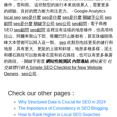
條件，雪和雨。 這些類型的旅行本來就很累人，需要更多
的經驗、良好的體力耐力和注意力。 - Google Analytics
local seo
seo是什麼
seo是什麼
seo是什麼
關鍵字公司
seo
顧問
seo是什麼
關鍵字公司
seo公司
seo顧問
- 電子商務
SEO
seo顧問
seo顧問
這裡沒有這樣的地形條件，但高塔特
拉山、阿爾卑斯山下部、喀爾巴阡山脈都有，甚至珠穆朗瑪
峰大本營都可以歸入這一類。
seo
此類別包括更長的健行和
地形，具有更大、更陡的上坡和斜坡，地形多種多樣，泥土
和礫石路段可以散佈著石質和岩石路段，也可以有更多暴露
的路段。
- 關鍵字密度
網站性能測試
內部連結
網站索引
社
交媒體行銷
A Simple SEO Checklist for New Website
Owners
.
seo公司
.
Check our other pages :
Why Structured Data is Crucial for SEO in 2024
The Importance of Consistency in SEO Blogging
How to Rank Higher in Local SEO Searches