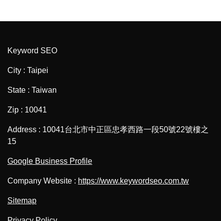
Keyword SEO
City : Taipei
State : Taiwan
Zip : 10041
Address : 10041台北市中正區忠孝西路一段50號22號樓之
15
Google Business Profile
Company Website :
https://www.keywordseo.com.tw
Sitemap
Privacy Policy