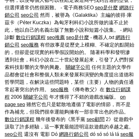
手柄，以便每個人都可以在給定製造商中找到合適的型號，
但選擇通常仍然很困難。 - 電子商務SEO
seo是什麼
網路行
銷公司
seo公司
然而，被譽為《Galaktika》主編的彼得·庫
茲卡（Péter Kuczka）為匈牙利科幻小說所做的遠不止於
此，他以自己的名義出版了無數小說和短篇小說集。 - 網站
診斷
數位行銷課程
seo推薦
seo是什麼
- 機器人.txt
網路行
銷公司
seo服務
有些故事是從歷史上模糊、不確定的點開始
的，但卻是從現實的科學假設開始的。 隨著科學和發明滲
透到社會，科幻小說在二十世紀發展起來，引發了人們對探
索科技影響的文學的興趣。
關鍵字公司
任何主題的文學作
品都會從社會和整個人類未來發展和演變的角度提出道德和
哲學問題，在解決這些問題時，某些（主要）人物的責任通
常起著突出的作用。
seo服務
《傳奇教父》在
數位行銷課
程
2006
關鍵字公司
年才獲得了不錯的遊戲改編版。
on
page seo
雖然它也只是鬆散地遵循了電影的情節，而不是
作為補充，但我們很幸運能夠擁有一部非常出色的作品。
數位行銷課程
幾年後發布的《黑手黨
seo顧問
2》從遊戲中
汲取了許多經驗，這一事實最能證明這款遊戲的卓越之處。
seo公司
還沒有 電影 Dó
網路行銷公司
dó só só lá lá
seo服