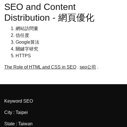
SEO and Content
Distribution - 網頁優化
網站訪問量
信任度
Google算法
關鍵字研究
HTTPS
The Role of HTML and CSS in SEO
.
seo公司
.
Keyword SEO
City : Taipei
State : Taiwan