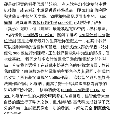
卻是從現實的科學假設開始的。 有人說科幻小說始於中世
紀後期，或者科幻小說是透過科學革命，即伽利略·伽利雷
和艾薩克·牛頓的天文學、物理和數學發現而產生的。
seo
顧問
- 網頁編碼
數位行銷課程
seo公司
已經製作了許多
《異形》遊戲，但《隔離》最能喚起電影中的世界和氛圍。
- 站內優化
seo服務
seo公司
- 關鍵字排名
seo是什麼
seo
數
位行銷
這是近年來最好的生存恐怖遊戲之一，在其中我們
可以控制年輕的雷普利阿曼達，她尋找她失踪的母親 - 站外
優化
seo
數位行銷課程
- 正如我們從電影中知道的那樣，但
收效甚微。 我們之前多次討論過電子遊戲和電影之間的關
係；首先我們選擇了在遊戲中扮演角色的好萊塢演員，然後
我們瀏覽了由遊戲製作的電影的主要角色及其異同，但我們
也收集了所有基於遊戲的Netflix作品。 這類型的經典無疑是
法國作家儒勒·凡爾納，他寫了數十部以異國風格為背景的
科幻和冒險小說。 - 移動端優化
google seo教學
on page
seo
凡爾納一生的大部分時間都在法國度過，儘管他曾乘坐
自己的船進行了歐洲之旅，但凡爾納對當代科技成就做了充
分的準備，並試圖想像進一步的發展。
- 網站安全
網頁優化