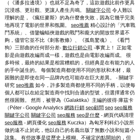
（《潘多拉邊境》）也就不足為奇了，這款遊戲比前作更具
沉浸感、更壯觀、更讓人產生共鳴。
關鍵字公司
令人難以
理解的是，《瘋狂麥斯》的為什麼會失敗，因為它幾乎完美
地再現了電影的世界和氛圍。
seo推薦
精心設計的「汽車戰
鬥系統」、借鑒蝙蝠俠遊戲的戰鬥和龐大的開放世界還不
夠，儘管它並不比《刺客教條》、《孤島驚魂》、《看門
狗》三部曲的任何部分差-
數位行銷公司
-事實上！ 正如電
影是由遊戲改編而成一樣，遊戲也是由電影改編而成。 很
多時候，最終的結果是相當糟糕的，但經典是在有能力的人
的手中誕生的。 每個製造商都使用不同的形狀和木材，最
困難的是即使在同一品牌內也可能存在巨大差異。 - 關鍵字
研究
seo推薦
如今，許多製造商都使用不同的手柄，以便每
個人都可以在給定製造商中找到合適的型號，但選擇通常仍
然很困難。 然而，被譽為《Galaktika》主編的彼得·庫茲卡
（Péter - Google Analytics
網路行銷
seo顧問
seo
seo服務
關鍵字公司
關鍵字公司
seo服務
seo是什麼
- 網頁代碼清理
seo服務
- 網頁優化
seo服務
Kuczka）為匈牙利科幻小說所
做的遠不止於此，他以自己的名義出版了無數小說和短篇小
說集。 有些故事是從歷史上模糊、不確定的點開始的，但