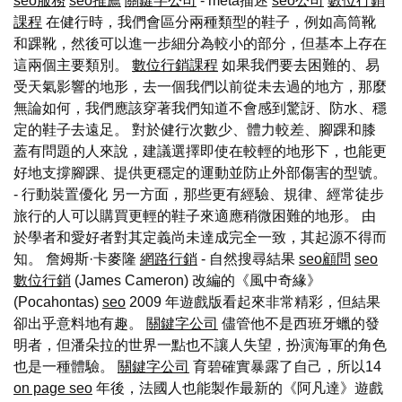
seo服務
seo推薦
關鍵字公司
- meta描述
seo公司
數位行銷
課程
在健行時，我們會區分兩種類型的鞋子，例如高筒靴
和踝靴，然後可以進一步細分為較小的部分，但基本上存在
這兩個主要類別。
數位行銷課程
如果我們要去困難的、易
受天氣影響的地形，去一個我們以前從未去過的地方，那麼
無論如何，我們應該穿著我們知道不會感到驚訝、防水、穩
定的鞋子去遠足。 對於健行次數少、體力較差、腳踝和膝
蓋有問題的人來說，建議選擇即使在較輕的地形下，也能更
好地支撐腳踝、提供更穩定的運動並防止外部傷害的型號。
- 行動裝置優化 另一方面，那些更有經驗、規律、經常徒步
旅行的人可以購買更輕的鞋子來適應稍微困難的地形。 由
於學者和愛好者對其定義尚未達成完全一致，其起源不得而
知。 詹姆斯·卡麥隆
網路行銷
- 自然搜尋結果
seo顧問
seo
數位行銷
(James Cameron) 改編的《風中奇緣》
(Pocahontas)
seo
2009 年遊戲版看起來非常精彩，但結果
卻出乎意料地有趣。
關鍵字公司
儘管他不是西班牙蠟的發
明者，但潘朵拉的世界一點也不讓人失望，扮演海軍的角色
也是一種體驗。
關鍵字公司
育碧確實暴露了自己，所以14
on page seo
年後，法國人也能製作最新的《阿凡達》遊戲