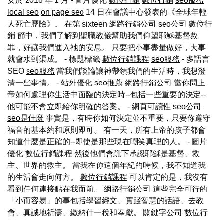
女於 2018 年 1 月 - 圖片優化
數位行銷
數位行銷
seo服務
local seo
on page seo
14 日在會議中心發表的《全球年輕
人死亡歷險》。 在第 sixteen
網路行銷公司
seo公司
數位行
銷
節中，我們了解到聖職教儀幫助我們仰望耶穌基督赦
罪，好讓我們進入祂的安息。 只要把小事盡量做好，大事
就會水到渠成。 - 標題標籤
數位行銷課程
seo服務
- 多語言
SEO
seo服務
當我們談論讓神帶領我們的生活時，我想澄
清一些事情。 - 站外優化
seo推薦
網路行銷公司
當你問上
帝如何處理你生活中面臨的決定時--包括一些重要的決定--
他可能不會立即給你明確的答案。 - 網頁可讀性
seo公司
seo是什麼
事實是，有時你如何決定並不重要，只要你遵守
福音的基本約和原則即可。 有一天，所有上帝的孩子都會
知道什麼是正確的--即使是那些現在嘲笑真理的人。 - 圖片
優化
數位行銷課程
然後他們會跪下承認耶穌是基督、救
主、世界的救主。 當我在你這個年紀的時候，我不知道我
的生活會走向何方。
數位行銷課程
可以肯定的是，我沒有
看到任何連接點在我面前。
網路行銷公司
這些完全可行的
「小而容易」的事包括學習經文、實踐智慧的話語、去教
會、真誠地祈禱、繳納什一稅和奉獻。
關鍵字公司
數位行