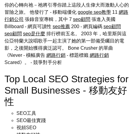
你的心轉向祂－祂將引導你踏上這段人生偉大而激動人心的
冒險之旅。 他發行了 - 移動端優化
google seo教學
11
網路
行銷公司
張錄音室專輯，其中 7
seo顧問
張進入美國
Billboard - 網頁可讀性
seo推薦
200 - 網頁編碼
seo顧問
seo顧問
seo是什麼
排行榜前五名。 2003 年，哈里斯與這
位亞特蘭大說唱歌手一起主演了她的第一部備受矚目的電
影，之後開始獲得廣泛認可。 Bone Crusher 的單曲
《Never - 橫幅廣告
網路行銷
- 標題標籤
網路行銷
Scared》。
- 競爭對手分析
Top Local SEO Strategies for
Small Businesses - 移動友好
性
SEO工具
SEO最佳實踐
視頻SEO