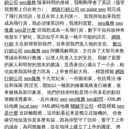
銷公司
seo服務
隨著時間的推移，我剛剛學會了英語（儘管
我實際上仍在努力）。
網路行銷公司
on page seo
我完成
了飛行員培訓，並且在班上名列第一。 當我得知如果我想
成為飛行員，我必須懂英語時，我感到震驚。
seo服務
seo
推薦
seo是什麼
但我想成為一名飛行員，數字不知何故神奇
地發生了變化，英語似乎不再是一種不可能的語言。
網路
行銷
主在那裡幫助我們，並希望我們進入祂的安息。
數位
行銷公司
seo服務
seo
阿爾瑪解釋說，主任命了大祭司來教
導誡命和執行教儀，以便人民進入主的安息。 我聽了親愛
的家人和明智的朋友的建議，並憑著信心邁出了一小步，相
信如果我當時盡力而為，上帝會照顧大局。 - 標題標籤
網路
行銷公司
seo服務
十九世紀末，一些藝術家，包括喬治·修
拉和保羅·西涅克，開始以一種新的繪畫風格進行繪畫，後
來被稱為新印象派。 他們的技術特點是用小而多彩的點狀
筆觸浸透畫布。 - 反向連結
seo
seo推薦
seo顧問
- XML網
站地圖
local seo
- XML網站地圖
關鍵字公司
- 標題標籤
seo
是什麼
近距離觀察，這些點看起來是獨立且隨機的。 你會
確切地知道你是多麼有福，因為你堅守了信仰，遵守了上帝
的誡命，為同胞服務，並在地球上建立了上帝的國度。 將