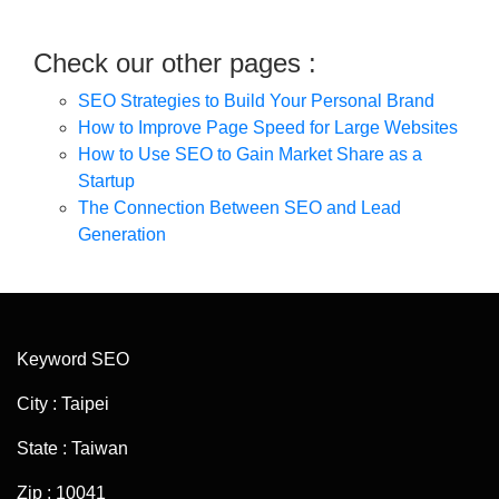
Check our other pages :
SEO Strategies to Build Your Personal Brand
How to Improve Page Speed for Large Websites
How to Use SEO to Gain Market Share as a
Startup
The Connection Between SEO and Lead
Generation
Keyword SEO
City : Taipei
State : Taiwan
Zip : 10041