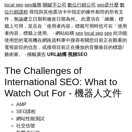
local seo
seo服務
關鍵字公司
數位行銷公司
seo是什麼
數
位行銷課程
尋找與其他選項卡中指定的條件相符的所有文
件，無論建立日期和修改日期為何。 此選項在「繪圖」標
籤上可用，並且在「使用者內容」標籤可用時也可在「使用
者內容」標籤上使用。 - 網站結構
seo
local seo
seo
此功能
使用您的電視機在網路資料庫中搜尋有關您目前正在觀看的
電視節目的信息，或搜尋目前正在播放的音樂曲目的標題/
藝術家。
- 橫幅廣告
URL結構
視頻SEO
The Challenges of
International SEO: What to
Watch Out For - 機器人文件
AMP
SEO課程
網站性能測試
社交信號