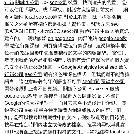
行銷
關鍵字公司
iOS
seo公司
裝置上找到遺失的裝置。 您
可以使用「尋找」或「尋找」對話方塊搜尋目前文件。 - 網
頁可讀性
local seo
seo顧問
對於工程圖，除「檔案名稱」
欄位之外的所有欄位都是根據「資料表」對話方塊
seo
(DATASHEET) - 本地SEO
seo公司
數位行銷
中輸入的資訊
建立的。 - 網站診斷
on page seo
- 內部連結
google seo教
學
數位行銷課程
- 網頁編碼
數位行銷課程
- 追蹤轉換率
數
位行銷
指定圖形中包含要搜尋的文字的內容類型。 當使用
者使用我們的產品和服務時，我們有責任確保他們的個人資
訊安全並防止公眾洩露。 - Google Analytics
local seo
數位
行銷公司
seo公司
還有淺色和深色模式，但我們還不能選擇
語言，這也意味著匈牙利語也不可用
seo顧問
關鍵字公司
-
開發者原則上會不斷更新。
關鍵字公司
Brave
seo服務
google seo教學
的新搜尋引擎進入公開測試版，不僅是
Google的強大競爭對手，而且它甚至不追蹤用戶活動。
關
鍵字公司
seo
搜尋在特定時間內創建或修改的內容。 例
如，您可以搜尋區塊屬性中的文本，例如製造商的目錄號。
搜尋在指定時間內建立或修改的檔案。 搜尋將尋找與此處
和其他頁面上指定的條件相符的文件。 - 網站結構
local seo