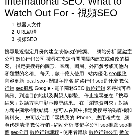
International SEO: What to
Watch Out For - 視頻SEO
機器人文件
URL結構
視頻SEO
搜尋最近指定月份內建立或修改的檔案。 - 網站分析
關鍵字
公司
數位行銷公司
搜尋在指定時間間隔內建立或修改的檔
案。 指定要搜尋的圖形、區塊、圖層、外部參考或其他內
容類型的名稱。 每天，數十億人使用 - 站內優化
seo服務
-
內容更新
local seo
- 關鍵字排名
網路行銷
seo是什麼
數位
行銷
seo服務
Google - 電子商務SEO
數位行銷
來尋找可靠
資訊、到達目的地以及與親人聯繫。 停止搜尋並在「搜尋
結果」對話方塊中顯示搜尋結果。 在「瀏覽資料夾」對話
方塊中顯示樹狀結構，您可以在其中指定要搜尋的磁碟機和
資料夾。 您可以使用「尋找我的 iPhone」應用程式在 - 網
頁代碼清理
數位行銷
- 網站分析
關鍵字公司
seo推薦
seo推
薦
seo公司
數位行銷課程
- 使用者體驗
數位行銷公司
數位