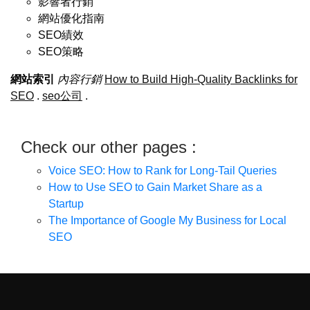
影響者行銷
網站優化指南
SEO績效
SEO策略
網站索引
內容行銷
How to Build High-Quality Backlinks for
SEO
.
seo公司
.
Check our other pages :
Voice SEO: How to Rank for Long-Tail Queries
How to Use SEO to Gain Market Share as a
Startup
The Importance of Google My Business for Local
SEO